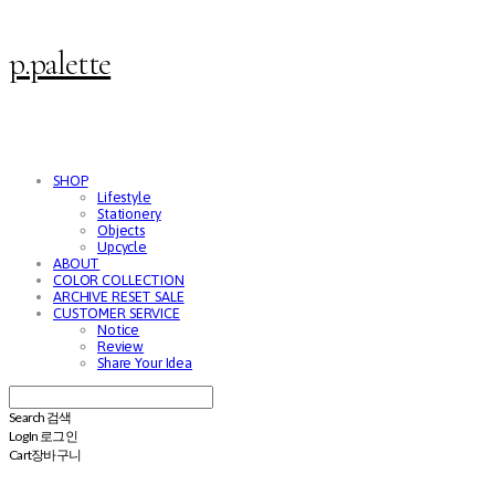
p.palette
SHOP
Lifestyle
Stationery
Objects
Upcycle
ABOUT
COLOR COLLECTION
ARCHIVE RESET SALE
CUSTOMER SERVICE
Notice
Review
Share Your Idea
Search
검색
Log In
로그인
Cart
장바구니