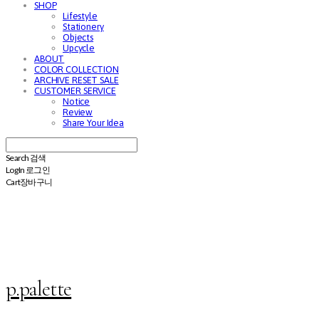
SHOP
Lifestyle
Stationery
Objects
Upcycle
ABOUT
COLOR COLLECTION
ARCHIVE RESET SALE
CUSTOMER SERVICE
Notice
Review
Share Your Idea
Search
검색
Log In
로그인
Cart
장바구니
p.palette