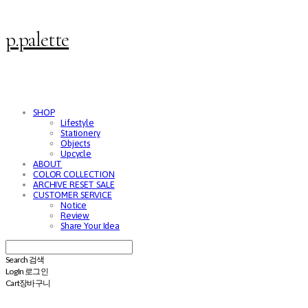
p.palette
SHOP
Lifestyle
Stationery
Objects
Upcycle
ABOUT
COLOR COLLECTION
ARCHIVE RESET SALE
CUSTOMER SERVICE
Notice
Review
Share Your Idea
Search
검색
Log In
로그인
Cart
장바구니