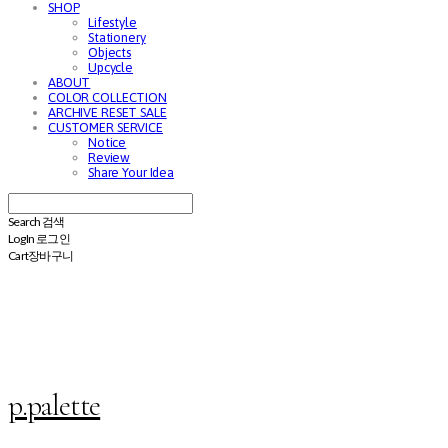
SHOP
Lifestyle
Stationery
Objects
Upcycle
ABOUT
COLOR COLLECTION
ARCHIVE RESET SALE
CUSTOMER SERVICE
Notice
Review
Share Your Idea
Search
검색
Log In
로그인
Cart
장바구니
p.palette