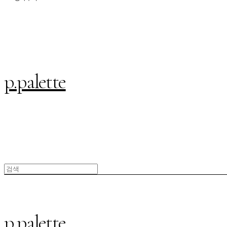
p.palette
p.palette