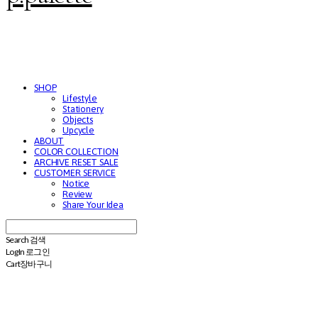
SHOP
Lifestyle
Stationery
Objects
Upcycle
ABOUT
COLOR COLLECTION
ARCHIVE RESET SALE
CUSTOMER SERVICE
Notice
Review
Share Your Idea
Search
검색
Log In
로그인
Cart
장바구니