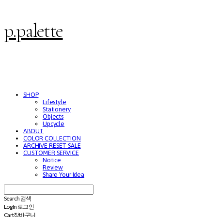
p.palette
SHOP
Lifestyle
Stationery
Objects
Upcycle
ABOUT
COLOR COLLECTION
ARCHIVE RESET SALE
CUSTOMER SERVICE
Notice
Review
Share Your Idea
Search
검색
Log In
로그인
Cart
장바구니