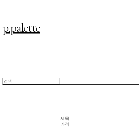
p.palette
제목
가격