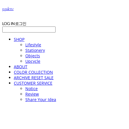
p.palette
LOG IN
로그인
SHOP
Lifestyle
Stationery
Objects
Upcycle
ABOUT
COLOR COLLECTION
ARCHIVE RESET SALE
CUSTOMER SERVICE
Notice
Review
Share Your Idea