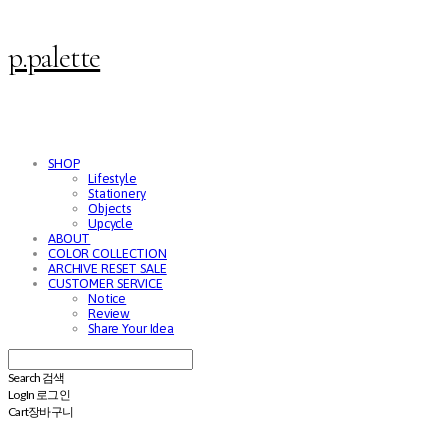
p.palette
SHOP
Lifestyle
Stationery
Objects
Upcycle
ABOUT
COLOR COLLECTION
ARCHIVE RESET SALE
CUSTOMER SERVICE
Notice
Review
Share Your Idea
Search
검색
Log In
로그인
Cart
장바구니