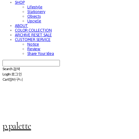
SHOP
Lifestyle
Stationery
Objects
Upcycle
ABOUT
COLOR COLLECTION
ARCHIVE RESET SALE
CUSTOMER SERVICE
Notice
Review
Share Your Idea
Search
검색
Log In
로그인
Cart
장바구니
p.palette