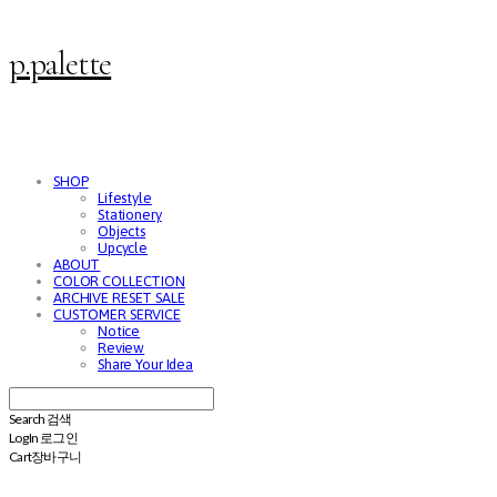
p.palette
SHOP
Lifestyle
Stationery
Objects
Upcycle
ABOUT
COLOR COLLECTION
ARCHIVE RESET SALE
CUSTOMER SERVICE
Notice
Review
Share Your Idea
Search
검색
Log In
로그인
Cart
장바구니