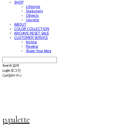
SHOP
Lifestyle
Stationery
Objects
Upcycle
ABOUT
COLOR COLLECTION
ARCHIVE RESET SALE
CUSTOMER SERVICE
Notice
Review
Share Your Idea
Search
검색
Log In
로그인
Cart
장바구니
p.palette