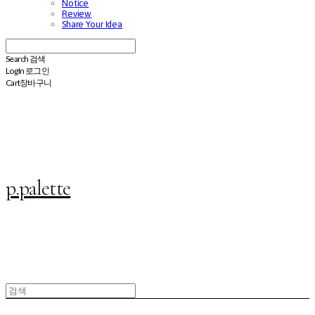
Notice
Review
Share Your Idea
Search
검색
Log In
로그인
Cart
장바구니
p.palette