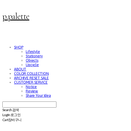
p.palette
SHOP
Lifestyle
Stationery
Objects
Upcycle
ABOUT
COLOR COLLECTION
ARCHIVE RESET SALE
CUSTOMER SERVICE
Notice
Review
Share Your Idea
Search
검색
Log In
로그인
Cart
장바구니