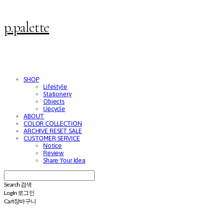
p.palette
SHOP
Lifestyle
Stationery
Objects
Upcycle
ABOUT
COLOR COLLECTION
ARCHIVE RESET SALE
CUSTOMER SERVICE
Notice
Review
Share Your Idea
Search
검색
Log In
로그인
Cart
장바구니