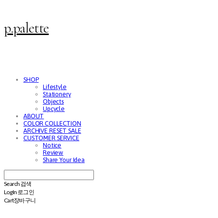
p.palette
SHOP
Lifestyle
Stationery
Objects
Upcycle
ABOUT
COLOR COLLECTION
ARCHIVE RESET SALE
CUSTOMER SERVICE
Notice
Review
Share Your Idea
Search
검색
Log In
로그인
Cart
장바구니