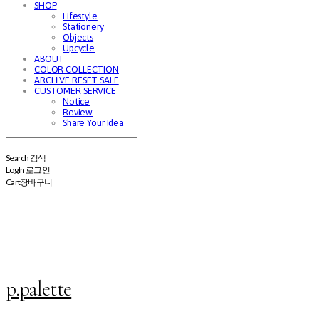
SHOP
Lifestyle
Stationery
Objects
Upcycle
ABOUT
COLOR COLLECTION
ARCHIVE RESET SALE
CUSTOMER SERVICE
Notice
Review
Share Your Idea
Search
검색
Log In
로그인
Cart
장바구니
p.palette