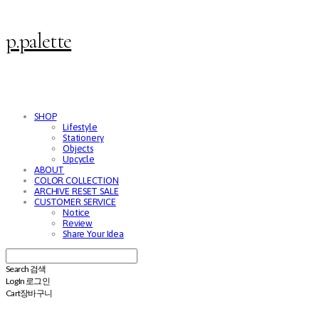
p.palette
SHOP
Lifestyle
Stationery
Objects
Upcycle
ABOUT
COLOR COLLECTION
ARCHIVE RESET SALE
CUSTOMER SERVICE
Notice
Review
Share Your Idea
Search
검색
Log In
로그인
Cart
장바구니