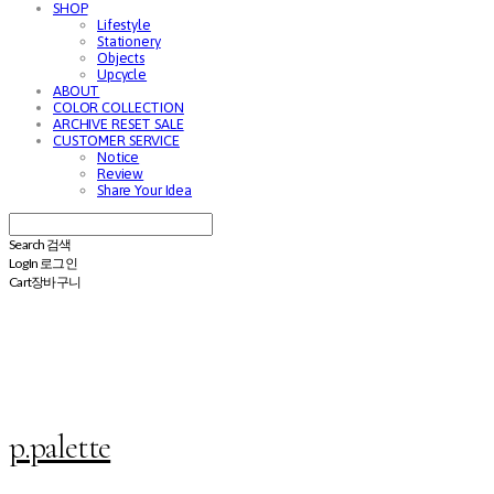
SHOP
Lifestyle
Stationery
Objects
Upcycle
ABOUT
COLOR COLLECTION
ARCHIVE RESET SALE
CUSTOMER SERVICE
Notice
Review
Share Your Idea
Search
검색
Log In
로그인
Cart
장바구니
p.palette