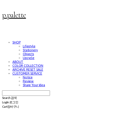
p.palette
SHOP
Lifestyle
Stationery
Objects
Upcycle
ABOUT
COLOR COLLECTION
ARCHIVE RESET SALE
CUSTOMER SERVICE
Notice
Review
Share Your Idea
Search
검색
Log In
로그인
Cart
장바구니