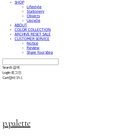
SHOP
Lifestyle
Stationery
Objects
Upcycle
ABOUT
COLOR COLLECTION
ARCHIVE RESET SALE
CUSTOMER SERVICE
Notice
Review
Share Your Idea
Search
검색
Log In
로그인
Cart
장바구니
p.palette