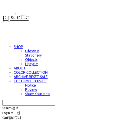
p.palette
SHOP
Lifestyle
Stationery
Objects
Upcycle
ABOUT
COLOR COLLECTION
ARCHIVE RESET SALE
CUSTOMER SERVICE
Notice
Review
Share Your Idea
Search
검색
Log In
로그인
Cart
장바구니