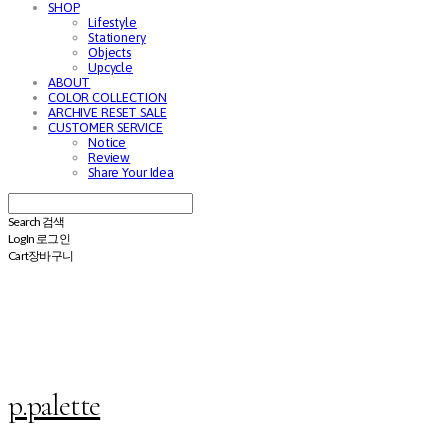
SHOP
Lifestyle
Stationery
Objects
Upcycle
ABOUT
COLOR COLLECTION
ARCHIVE RESET SALE
CUSTOMER SERVICE
Notice
Review
Share Your Idea
Search
검색
Log In
로그인
Cart
장바구니
p.palette