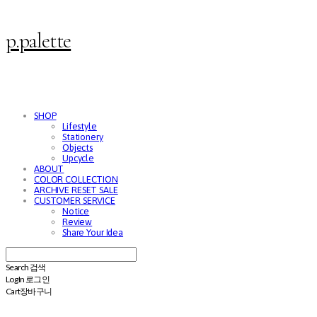
p.palette
SHOP
Lifestyle
Stationery
Objects
Upcycle
ABOUT
COLOR COLLECTION
ARCHIVE RESET SALE
CUSTOMER SERVICE
Notice
Review
Share Your Idea
Search
검색
Log In
로그인
Cart
장바구니