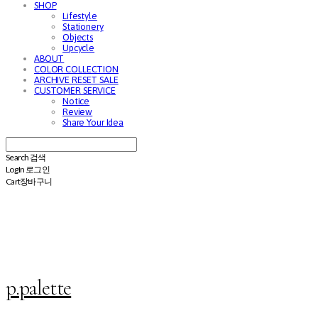
SHOP
Lifestyle
Stationery
Objects
Upcycle
ABOUT
COLOR COLLECTION
ARCHIVE RESET SALE
CUSTOMER SERVICE
Notice
Review
Share Your Idea
Search
검색
Log In
로그인
Cart
장바구니
p.palette