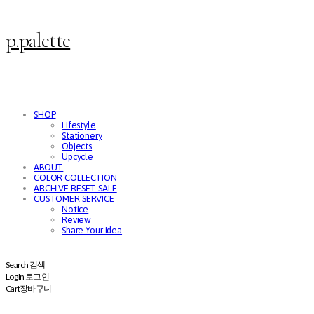
p.palette
SHOP
Lifestyle
Stationery
Objects
Upcycle
ABOUT
COLOR COLLECTION
ARCHIVE RESET SALE
CUSTOMER SERVICE
Notice
Review
Share Your Idea
Search
검색
Log In
로그인
Cart
장바구니