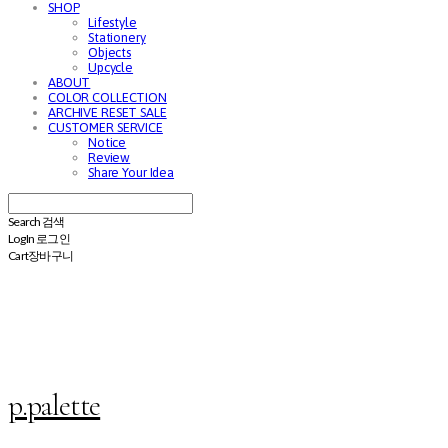
SHOP
Lifestyle
Stationery
Objects
Upcycle
ABOUT
COLOR COLLECTION
ARCHIVE RESET SALE
CUSTOMER SERVICE
Notice
Review
Share Your Idea
Search
검색
Log In
로그인
Cart
장바구니
p.palette