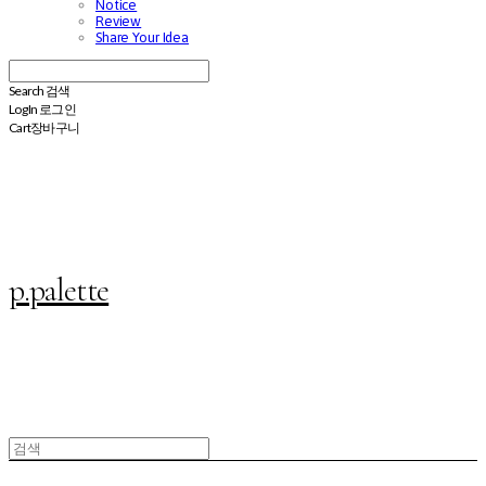
Notice
Review
Share Your Idea
Search
검색
Log In
로그인
Cart
장바구니
p.palette