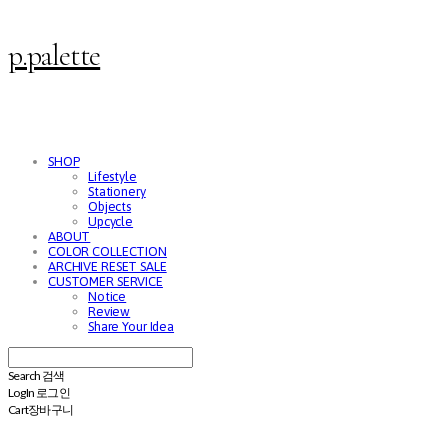
p.palette
SHOP
Lifestyle
Stationery
Objects
Upcycle
ABOUT
COLOR COLLECTION
ARCHIVE RESET SALE
CUSTOMER SERVICE
Notice
Review
Share Your Idea
Search
검색
Log In
로그인
Cart
장바구니