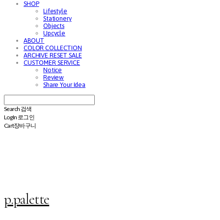
SHOP
Lifestyle
Stationery
Objects
Upcycle
ABOUT
COLOR COLLECTION
ARCHIVE RESET SALE
CUSTOMER SERVICE
Notice
Review
Share Your Idea
Search
검색
Log In
로그인
Cart
장바구니
p.palette