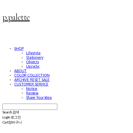
p.palette
SHOP
Lifestyle
Stationery
Objects
Upcycle
ABOUT
COLOR COLLECTION
ARCHIVE RESET SALE
CUSTOMER SERVICE
Notice
Review
Share Your Idea
Search
검색
Log In
로그인
Cart
장바구니