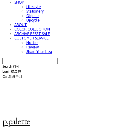
SHOP
Lifestyle
Stationery
Objects
Upcycle
ABOUT
COLOR COLLECTION
ARCHIVE RESET SALE
CUSTOMER SERVICE
Notice
Review
Share Your Idea
Search
검색
Log In
로그인
Cart
장바구니
p.palette