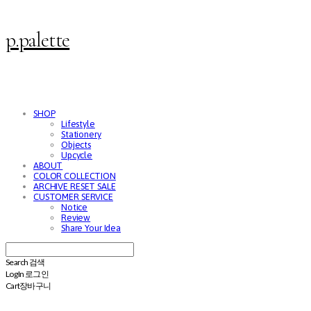
p.palette
SHOP
Lifestyle
Stationery
Objects
Upcycle
ABOUT
COLOR COLLECTION
ARCHIVE RESET SALE
CUSTOMER SERVICE
Notice
Review
Share Your Idea
Search
검색
Log In
로그인
Cart
장바구니