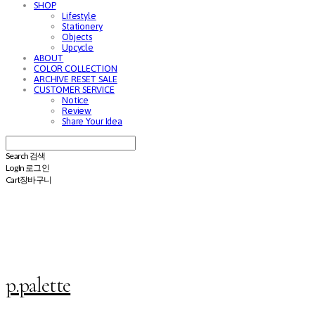
SHOP
Lifestyle
Stationery
Objects
Upcycle
ABOUT
COLOR COLLECTION
ARCHIVE RESET SALE
CUSTOMER SERVICE
Notice
Review
Share Your Idea
Search
검색
Log In
로그인
Cart
장바구니
p.palette