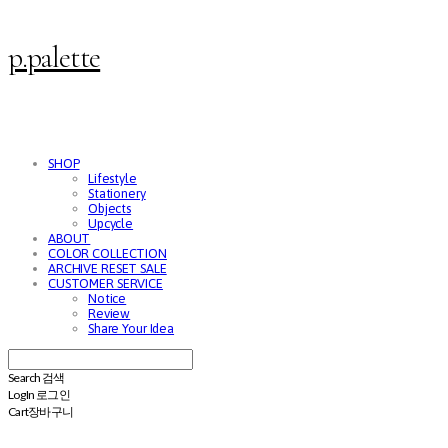
p.palette
SHOP
Lifestyle
Stationery
Objects
Upcycle
ABOUT
COLOR COLLECTION
ARCHIVE RESET SALE
CUSTOMER SERVICE
Notice
Review
Share Your Idea
Search
검색
Log In
로그인
Cart
장바구니