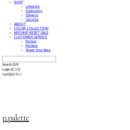
SHOP
Lifestyle
Stationery
Objects
Upcycle
ABOUT
COLOR COLLECTION
ARCHIVE RESET SALE
CUSTOMER SERVICE
Notice
Review
Share Your Idea
Search
검색
Log In
로그인
Cart
장바구니
p.palette