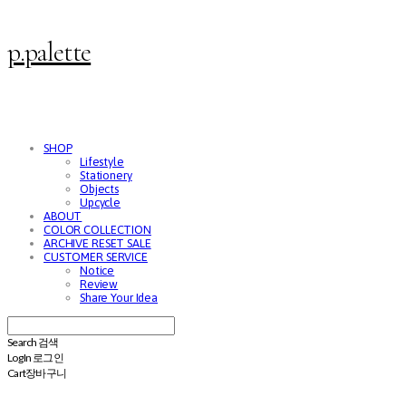
p.palette
SHOP
Lifestyle
Stationery
Objects
Upcycle
ABOUT
COLOR COLLECTION
ARCHIVE RESET SALE
CUSTOMER SERVICE
Notice
Review
Share Your Idea
Search
검색
Log In
로그인
Cart
장바구니