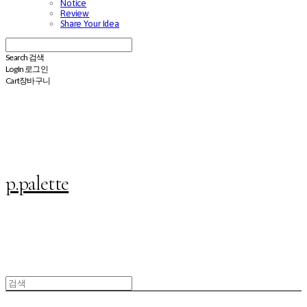
Notice
Review
Share Your Idea
Search
검색
Log In
로그인
Cart
장바구니
p.palette