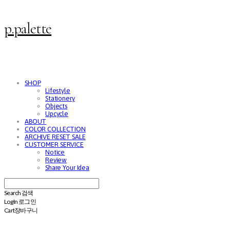
p.palette
SHOP
Lifestyle
Stationery
Objects
Upcycle
ABOUT
COLOR COLLECTION
ARCHIVE RESET SALE
CUSTOMER SERVICE
Notice
Review
Share Your Idea
Search
검색
Log In
로그인
Cart
장바구니