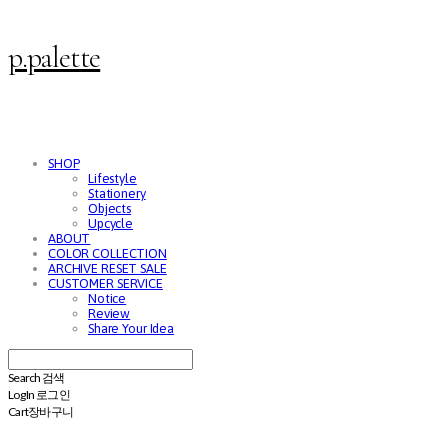
p.palette
SHOP
Lifestyle
Stationery
Objects
Upcycle
ABOUT
COLOR COLLECTION
ARCHIVE RESET SALE
CUSTOMER SERVICE
Notice
Review
Share Your Idea
Search
검색
Log In
로그인
Cart
장바구니