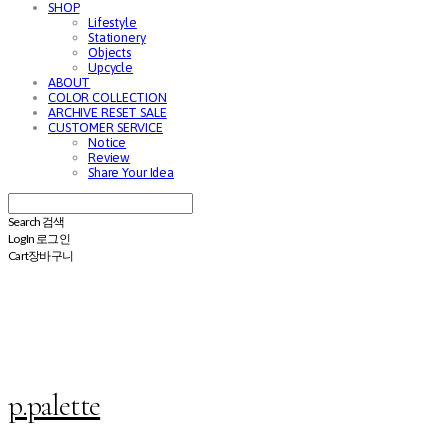
SHOP
Lifestyle
Stationery
Objects
Upcycle
ABOUT
COLOR COLLECTION
ARCHIVE RESET SALE
CUSTOMER SERVICE
Notice
Review
Share Your Idea
Search
검색
Log In
로그인
Cart
장바구니
p.palette