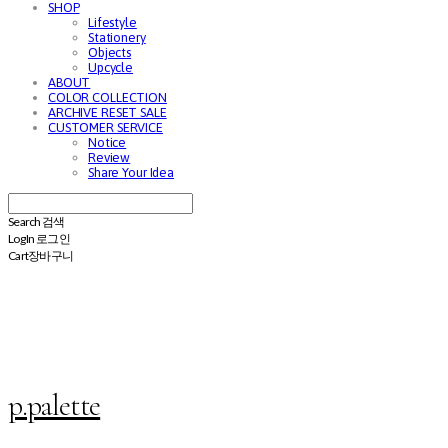
SHOP
Lifestyle
Stationery
Objects
Upcycle
ABOUT
COLOR COLLECTION
ARCHIVE RESET SALE
CUSTOMER SERVICE
Notice
Review
Share Your Idea
Search
검색
Log In
로그인
Cart
장바구니
p.palette