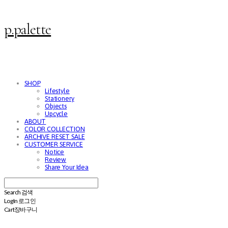
p.palette
SHOP
Lifestyle
Stationery
Objects
Upcycle
ABOUT
COLOR COLLECTION
ARCHIVE RESET SALE
CUSTOMER SERVICE
Notice
Review
Share Your Idea
Search
검색
Log In
로그인
Cart
장바구니