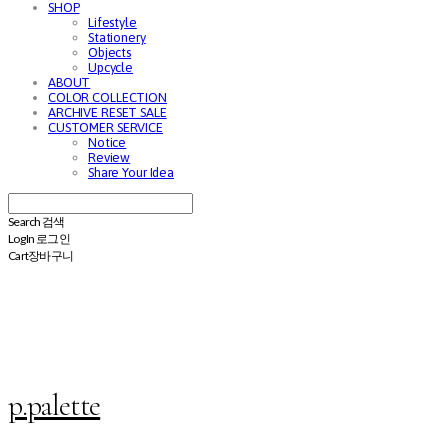
SHOP
Lifestyle
Stationery
Objects
Upcycle
ABOUT
COLOR COLLECTION
ARCHIVE RESET SALE
CUSTOMER SERVICE
Notice
Review
Share Your Idea
Search
검색
Log In
로그인
Cart
장바구니
p.palette