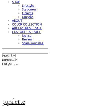
SHOP
Lifestyle
Stationery
Objects
Upcycle
ABOUT
COLOR COLLECTION
ARCHIVE RESET SALE
CUSTOMER SERVICE
Notice
Review
Share Your Idea
Search
검색
Log In
로그인
Cart
장바구니
p.palette