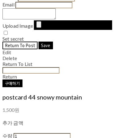
Email
Upload Image
Set secret
Return To Post
Save
Edit
Delete
Return To List
Return
구매하기
postcard 44 snowy mountain
1,500원
추가 금액
수량