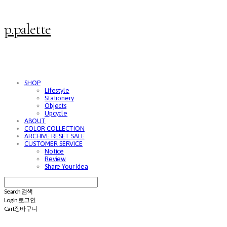
p.palette
SHOP
Lifestyle
Stationery
Objects
Upcycle
ABOUT
COLOR COLLECTION
ARCHIVE RESET SALE
CUSTOMER SERVICE
Notice
Review
Share Your Idea
Search
검색
Log In
로그인
Cart
장바구니