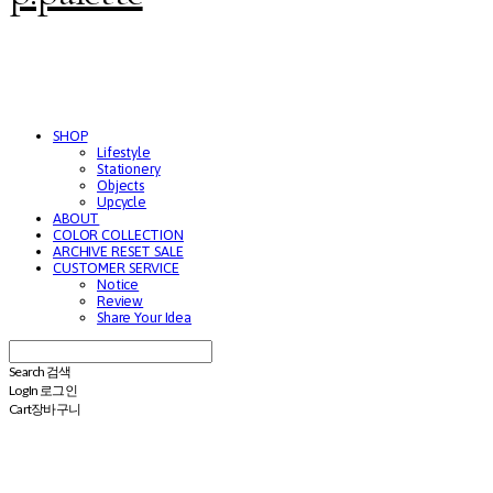
SHOP
Lifestyle
Stationery
Objects
Upcycle
ABOUT
COLOR COLLECTION
ARCHIVE RESET SALE
CUSTOMER SERVICE
Notice
Review
Share Your Idea
Search
검색
Log In
로그인
Cart
장바구니