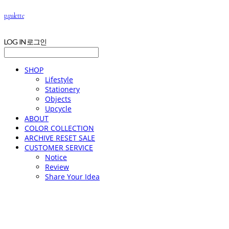
p.palette
LOG IN
로그인
SHOP
Lifestyle
Stationery
Objects
Upcycle
ABOUT
COLOR COLLECTION
ARCHIVE RESET SALE
CUSTOMER SERVICE
Notice
Review
Share Your Idea