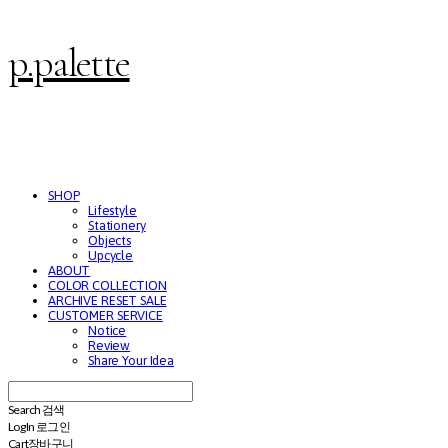
p.palette
SHOP
Lifestyle
Stationery
Objects
Upcycle
ABOUT
COLOR COLLECTION
ARCHIVE RESET SALE
CUSTOMER SERVICE
Notice
Review
Share Your Idea
Search
검색
Log In
로그인
Cart
장바구니