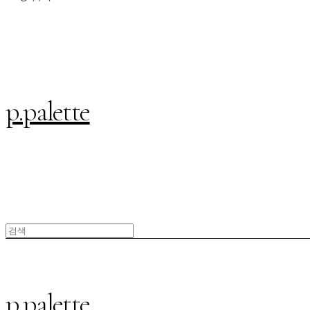
p.palette
p.palette