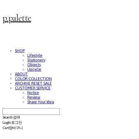
p.palette
SHOP
Lifestyle
Stationery
Objects
Upcycle
ABOUT
COLOR COLLECTION
ARCHIVE RESET SALE
CUSTOMER SERVICE
Notice
Review
Share Your Idea
Search
검색
Log In
로그인
Cart
장바구니