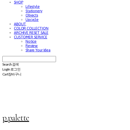
SHOP
Lifestyle
Stationery
Objects
Upcycle
ABOUT
COLOR COLLECTION
ARCHIVE RESET SALE
CUSTOMER SERVICE
Notice
Review
Share Your Idea
Search
검색
Log In
로그인
Cart
장바구니
p.palette