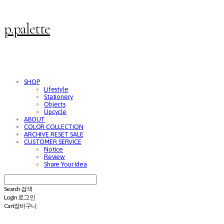
p.palette
SHOP
Lifestyle
Stationery
Objects
Upcycle
ABOUT
COLOR COLLECTION
ARCHIVE RESET SALE
CUSTOMER SERVICE
Notice
Review
Share Your Idea
Search
검색
Log In
로그인
Cart
장바구니