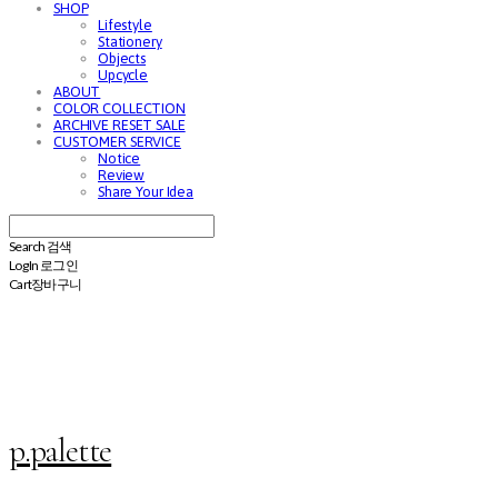
SHOP
Lifestyle
Stationery
Objects
Upcycle
ABOUT
COLOR COLLECTION
ARCHIVE RESET SALE
CUSTOMER SERVICE
Notice
Review
Share Your Idea
Search
검색
Log In
로그인
Cart
장바구니
p.palette