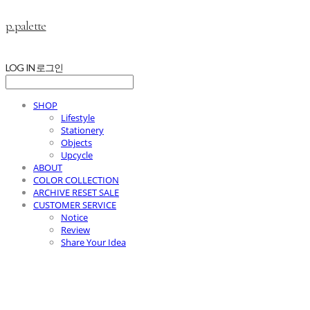
p.palette
LOG IN
로그인
SHOP
Lifestyle
Stationery
Objects
Upcycle
ABOUT
COLOR COLLECTION
ARCHIVE RESET SALE
CUSTOMER SERVICE
Notice
Review
Share Your Idea