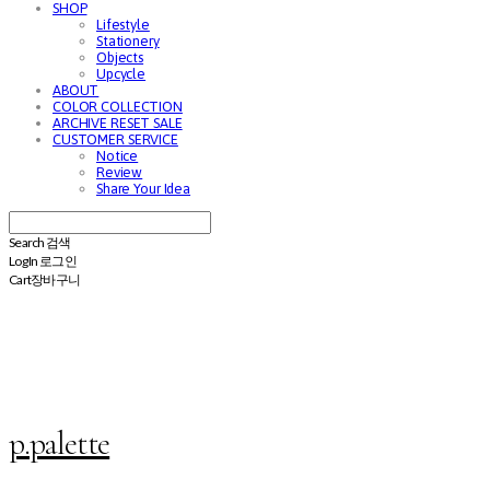
SHOP
Lifestyle
Stationery
Objects
Upcycle
ABOUT
COLOR COLLECTION
ARCHIVE RESET SALE
CUSTOMER SERVICE
Notice
Review
Share Your Idea
Search
검색
Log In
로그인
Cart
장바구니
p.palette