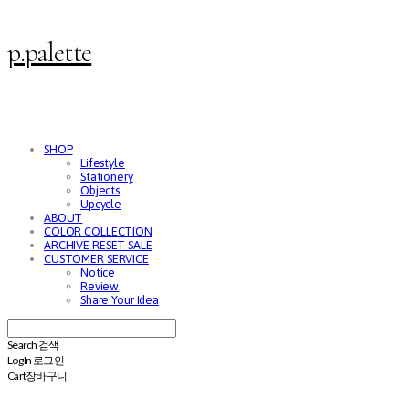
p.palette
SHOP
Lifestyle
Stationery
Objects
Upcycle
ABOUT
COLOR COLLECTION
ARCHIVE RESET SALE
CUSTOMER SERVICE
Notice
Review
Share Your Idea
Search
검색
Log In
로그인
Cart
장바구니