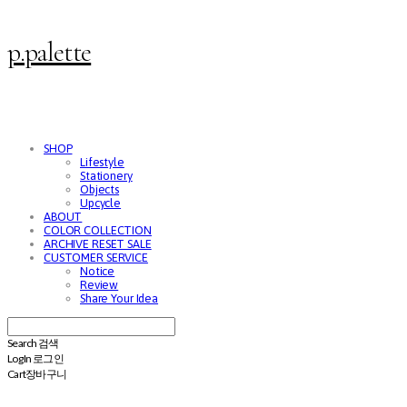
p.palette
SHOP
Lifestyle
Stationery
Objects
Upcycle
ABOUT
COLOR COLLECTION
ARCHIVE RESET SALE
CUSTOMER SERVICE
Notice
Review
Share Your Idea
Search
검색
Log In
로그인
Cart
장바구니