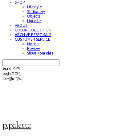
SHOP
Lifestyle
Stationery
Objects
Upcycle
ABOUT
COLOR COLLECTION
ARCHIVE RESET SALE
CUSTOMER SERVICE
Notice
Review
Share Your Idea
Search
검색
Log In
로그인
Cart
장바구니
p.palette