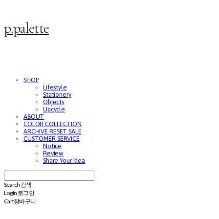
p.palette
SHOP
Lifestyle
Stationery
Objects
Upcycle
ABOUT
COLOR COLLECTION
ARCHIVE RESET SALE
CUSTOMER SERVICE
Notice
Review
Share Your Idea
Search
검색
Log In
로그인
Cart
장바구니