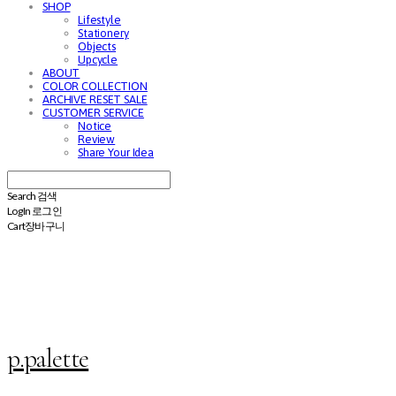
SHOP
Lifestyle
Stationery
Objects
Upcycle
ABOUT
COLOR COLLECTION
ARCHIVE RESET SALE
CUSTOMER SERVICE
Notice
Review
Share Your Idea
Search
검색
Log In
로그인
Cart
장바구니
p.palette