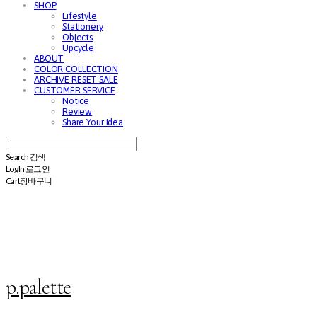
SHOP
Lifestyle
Stationery
Objects
Upcycle
ABOUT
COLOR COLLECTION
ARCHIVE RESET SALE
CUSTOMER SERVICE
Notice
Review
Share Your Idea
Search
검색
Log In
로그인
Cart
장바구니
p.palette