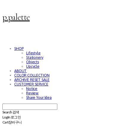
p.palette
SHOP
Lifestyle
Stationery
Objects
Upcycle
ABOUT
COLOR COLLECTION
ARCHIVE RESET SALE
CUSTOMER SERVICE
Notice
Review
Share Your Idea
Search
검색
Log In
로그인
Cart
장바구니