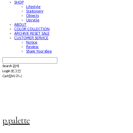
SHOP
Lifestyle
Stationery
Objects
Upcycle
ABOUT
COLOR COLLECTION
ARCHIVE RESET SALE
CUSTOMER SERVICE
Notice
Review
Share Your Idea
Search
검색
Log In
로그인
Cart
장바구니
p.palette