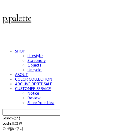
p.palette
SHOP
Lifestyle
Stationery
Objects
Upcycle
ABOUT
COLOR COLLECTION
ARCHIVE RESET SALE
CUSTOMER SERVICE
Notice
Review
Share Your Idea
Search
검색
Log In
로그인
Cart
장바구니