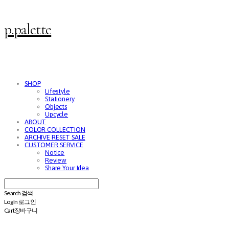
p.palette
SHOP
Lifestyle
Stationery
Objects
Upcycle
ABOUT
COLOR COLLECTION
ARCHIVE RESET SALE
CUSTOMER SERVICE
Notice
Review
Share Your Idea
Search
검색
Log In
로그인
Cart
장바구니