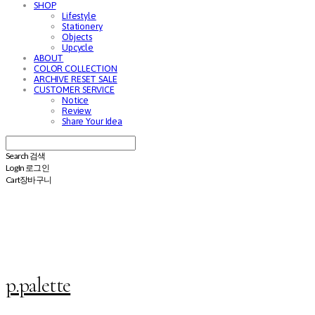
SHOP
Lifestyle
Stationery
Objects
Upcycle
ABOUT
COLOR COLLECTION
ARCHIVE RESET SALE
CUSTOMER SERVICE
Notice
Review
Share Your Idea
Search
검색
Log In
로그인
Cart
장바구니
p.palette