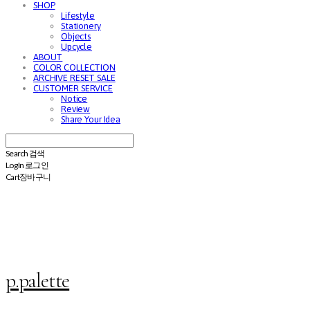
SHOP
Lifestyle
Stationery
Objects
Upcycle
ABOUT
COLOR COLLECTION
ARCHIVE RESET SALE
CUSTOMER SERVICE
Notice
Review
Share Your Idea
Search
검색
Log In
로그인
Cart
장바구니
p.palette