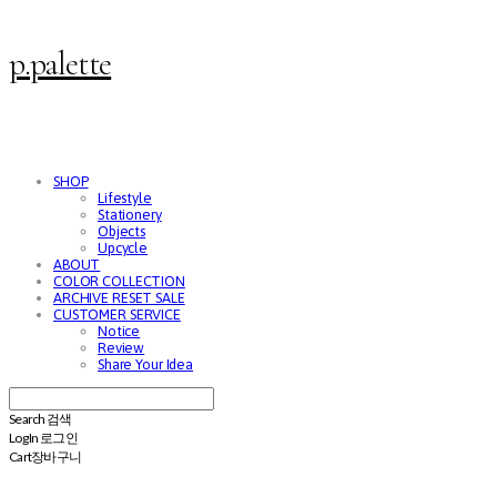
p.palette
SHOP
Lifestyle
Stationery
Objects
Upcycle
ABOUT
COLOR COLLECTION
ARCHIVE RESET SALE
CUSTOMER SERVICE
Notice
Review
Share Your Idea
Search
검색
Log In
로그인
Cart
장바구니