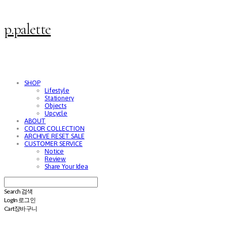
p.palette
SHOP
Lifestyle
Stationery
Objects
Upcycle
ABOUT
COLOR COLLECTION
ARCHIVE RESET SALE
CUSTOMER SERVICE
Notice
Review
Share Your Idea
Search
검색
Log In
로그인
Cart
장바구니