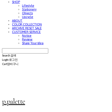
SHOP
Lifestyle
Stationery
Objects
Upcycle
ABOUT
COLOR COLLECTION
ARCHIVE RESET SALE
CUSTOMER SERVICE
Notice
Review
Share Your Idea
Search
검색
Log In
로그인
Cart
장바구니
p.palette