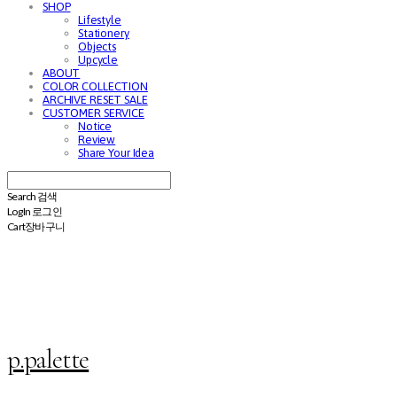
SHOP
Lifestyle
Stationery
Objects
Upcycle
ABOUT
COLOR COLLECTION
ARCHIVE RESET SALE
CUSTOMER SERVICE
Notice
Review
Share Your Idea
Search
검색
Log In
로그인
Cart
장바구니
p.palette