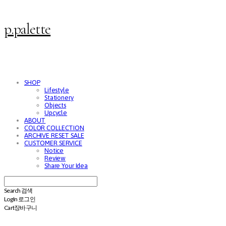
p.palette
SHOP
Lifestyle
Stationery
Objects
Upcycle
ABOUT
COLOR COLLECTION
ARCHIVE RESET SALE
CUSTOMER SERVICE
Notice
Review
Share Your Idea
Search
검색
Log In
로그인
Cart
장바구니