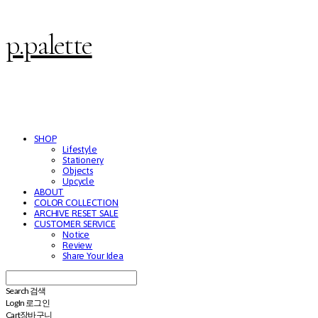
p.palette
SHOP
Lifestyle
Stationery
Objects
Upcycle
ABOUT
COLOR COLLECTION
ARCHIVE RESET SALE
CUSTOMER SERVICE
Notice
Review
Share Your Idea
Search
검색
Log In
로그인
Cart
장바구니