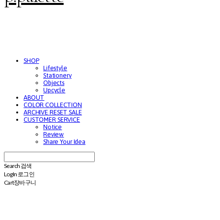
SHOP
Lifestyle
Stationery
Objects
Upcycle
ABOUT
COLOR COLLECTION
ARCHIVE RESET SALE
CUSTOMER SERVICE
Notice
Review
Share Your Idea
Search
검색
Log In
로그인
Cart
장바구니