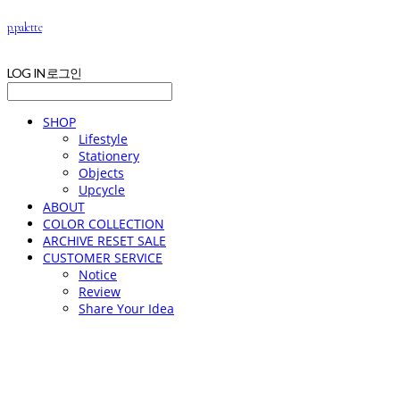
p.palette
LOG IN
로그인
SHOP
Lifestyle
Stationery
Objects
Upcycle
ABOUT
COLOR COLLECTION
ARCHIVE RESET SALE
CUSTOMER SERVICE
Notice
Review
Share Your Idea