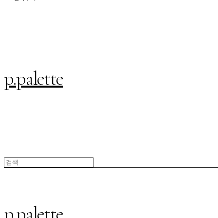
p.palette
p.palette