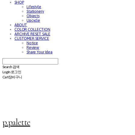
SHOP
Lifestyle
Stationery
Objects
Upcycle
ABOUT
COLOR COLLECTION
ARCHIVE RESET SALE
CUSTOMER SERVICE
Notice
Review
Share Your Idea
Search
검색
Log In
로그인
Cart
장바구니
p.palette