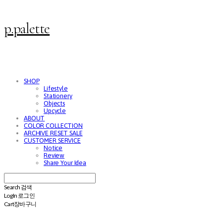
p.palette
SHOP
Lifestyle
Stationery
Objects
Upcycle
ABOUT
COLOR COLLECTION
ARCHIVE RESET SALE
CUSTOMER SERVICE
Notice
Review
Share Your Idea
Search
검색
Log In
로그인
Cart
장바구니