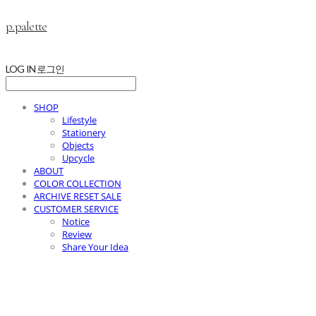
p.palette
LOG IN
로그인
SHOP
Lifestyle
Stationery
Objects
Upcycle
ABOUT
COLOR COLLECTION
ARCHIVE RESET SALE
CUSTOMER SERVICE
Notice
Review
Share Your Idea