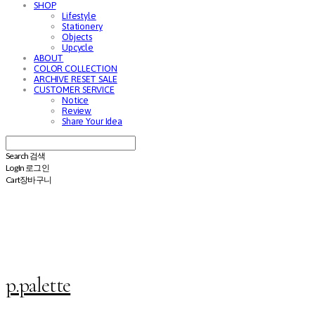
SHOP
Lifestyle
Stationery
Objects
Upcycle
ABOUT
COLOR COLLECTION
ARCHIVE RESET SALE
CUSTOMER SERVICE
Notice
Review
Share Your Idea
Search
검색
Log In
로그인
Cart
장바구니
p.palette