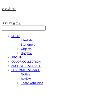
p.palette
LOG IN
로그인
SHOP
Lifestyle
Stationery
Objects
Upcycle
ABOUT
COLOR COLLECTION
ARCHIVE RESET SALE
CUSTOMER SERVICE
Notice
Review
Share Your Idea