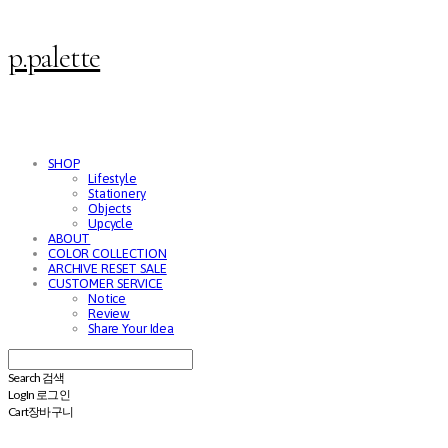
p.palette
SHOP
Lifestyle
Stationery
Objects
Upcycle
ABOUT
COLOR COLLECTION
ARCHIVE RESET SALE
CUSTOMER SERVICE
Notice
Review
Share Your Idea
Search
검색
Log In
로그인
Cart
장바구니