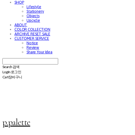
SHOP
Lifestyle
Stationery
Objects
Upcycle
ABOUT
COLOR COLLECTION
ARCHIVE RESET SALE
CUSTOMER SERVICE
Notice
Review
Share Your Idea
Search
검색
Log In
로그인
Cart
장바구니
p.palette