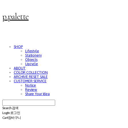
p.palette
SHOP
Lifestyle
Stationery
Objects
Upcycle
ABOUT
COLOR COLLECTION
ARCHIVE RESET SALE
CUSTOMER SERVICE
Notice
Review
Share Your Idea
Search
검색
Log In
로그인
Cart
장바구니