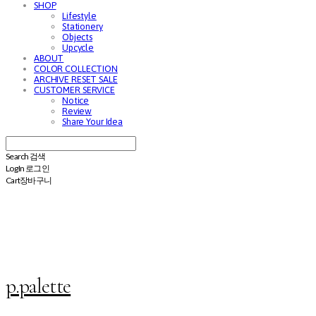
SHOP
Lifestyle
Stationery
Objects
Upcycle
ABOUT
COLOR COLLECTION
ARCHIVE RESET SALE
CUSTOMER SERVICE
Notice
Review
Share Your Idea
Search
검색
Log In
로그인
Cart
장바구니
p.palette