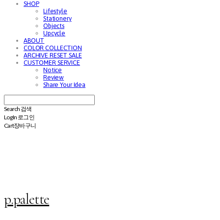
SHOP
Lifestyle
Stationery
Objects
Upcycle
ABOUT
COLOR COLLECTION
ARCHIVE RESET SALE
CUSTOMER SERVICE
Notice
Review
Share Your Idea
Search
검색
Log In
로그인
Cart
장바구니
p.palette