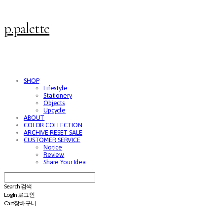
p.palette
SHOP
Lifestyle
Stationery
Objects
Upcycle
ABOUT
COLOR COLLECTION
ARCHIVE RESET SALE
CUSTOMER SERVICE
Notice
Review
Share Your Idea
Search
검색
Log In
로그인
Cart
장바구니