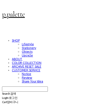
p.palette
SHOP
Lifestyle
Stationery
Objects
Upcycle
ABOUT
COLOR COLLECTION
ARCHIVE RESET SALE
CUSTOMER SERVICE
Notice
Review
Share Your Idea
Search
검색
Log In
로그인
Cart
장바구니