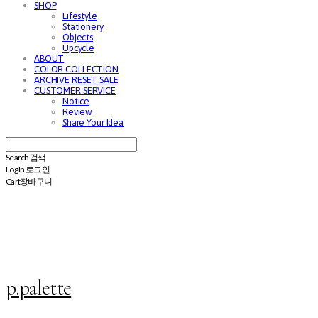
SHOP
Lifestyle
Stationery
Objects
Upcycle
ABOUT
COLOR COLLECTION
ARCHIVE RESET SALE
CUSTOMER SERVICE
Notice
Review
Share Your Idea
Search
검색
Log In
로그인
Cart
장바구니
p.palette