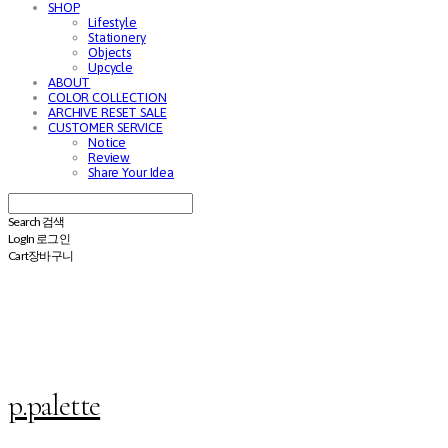
SHOP
Lifestyle
Stationery
Objects
Upcycle
ABOUT
COLOR COLLECTION
ARCHIVE RESET SALE
CUSTOMER SERVICE
Notice
Review
Share Your Idea
Search
검색
Log In
로그인
Cart
장바구니
p.palette