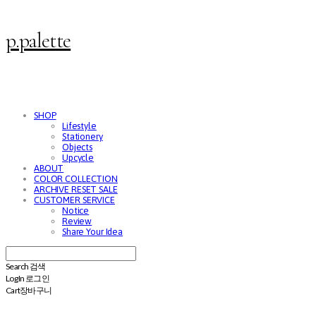
p.palette
SHOP
Lifestyle
Stationery
Objects
Upcycle
ABOUT
COLOR COLLECTION
ARCHIVE RESET SALE
CUSTOMER SERVICE
Notice
Review
Share Your Idea
Search
검색
Log In
로그인
Cart
장바구니