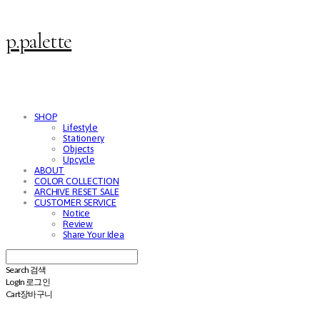
p.palette
SHOP
Lifestyle
Stationery
Objects
Upcycle
ABOUT
COLOR COLLECTION
ARCHIVE RESET SALE
CUSTOMER SERVICE
Notice
Review
Share Your Idea
Search
검색
Log In
로그인
Cart
장바구니