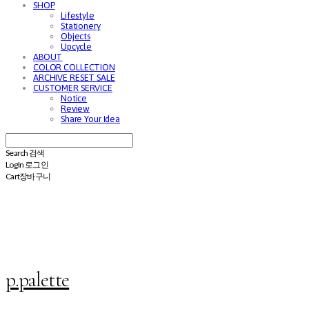
SHOP
Lifestyle
Stationery
Objects
Upcycle
ABOUT
COLOR COLLECTION
ARCHIVE RESET SALE
CUSTOMER SERVICE
Notice
Review
Share Your Idea
Search
검색
Log In
로그인
Cart
장바구니
p.palette