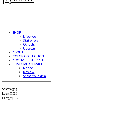
SHOP
Lifestyle
Stationery
Objects
Upcycle
ABOUT
COLOR COLLECTION
ARCHIVE RESET SALE
CUSTOMER SERVICE
Notice
Review
Share Your Idea
Search
검색
Log In
로그인
Cart
장바구니