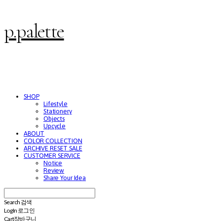
p.palette
SHOP
Lifestyle
Stationery
Objects
Upcycle
ABOUT
COLOR COLLECTION
ARCHIVE RESET SALE
CUSTOMER SERVICE
Notice
Review
Share Your Idea
Search
검색
Log In
로그인
Cart
장바구니