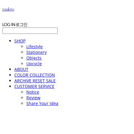
p.palette
LOG IN
로그인
SHOP
Lifestyle
Stationery
Objects
Upcycle
ABOUT
COLOR COLLECTION
ARCHIVE RESET SALE
CUSTOMER SERVICE
Notice
Review
Share Your Idea