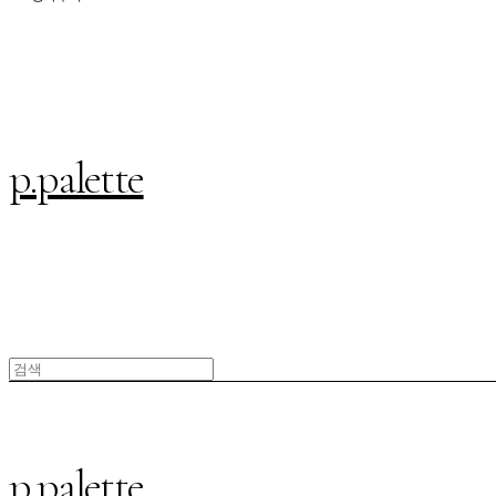
p.palette
p.palette