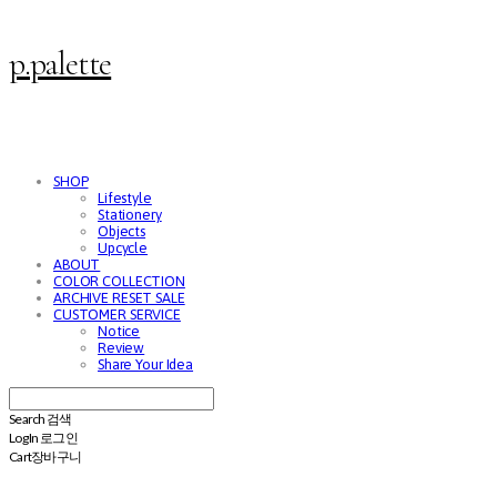
p.palette
SHOP
Lifestyle
Stationery
Objects
Upcycle
ABOUT
COLOR COLLECTION
ARCHIVE RESET SALE
CUSTOMER SERVICE
Notice
Review
Share Your Idea
Search
검색
Log In
로그인
Cart
장바구니