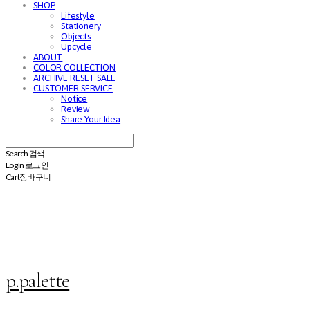
SHOP
Lifestyle
Stationery
Objects
Upcycle
ABOUT
COLOR COLLECTION
ARCHIVE RESET SALE
CUSTOMER SERVICE
Notice
Review
Share Your Idea
Search
검색
Log In
로그인
Cart
장바구니
p.palette