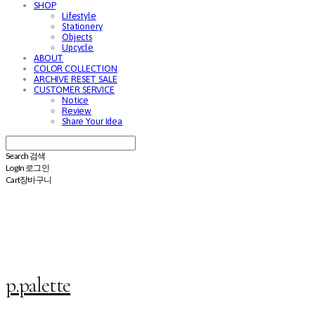
SHOP
Lifestyle
Stationery
Objects
Upcycle
ABOUT
COLOR COLLECTION
ARCHIVE RESET SALE
CUSTOMER SERVICE
Notice
Review
Share Your Idea
Search
검색
Log In
로그인
Cart
장바구니
p.palette