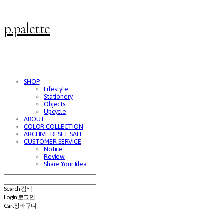
p.palette
SHOP
Lifestyle
Stationery
Objects
Upcycle
ABOUT
COLOR COLLECTION
ARCHIVE RESET SALE
CUSTOMER SERVICE
Notice
Review
Share Your Idea
Search
검색
Log In
로그인
Cart
장바구니