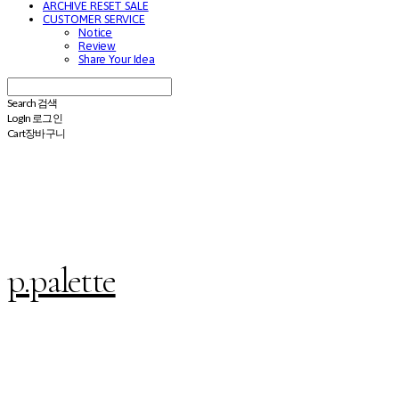
ARCHIVE RESET SALE
CUSTOMER SERVICE
Notice
Review
Share Your Idea
Search
검색
Log In
로그인
Cart
장바구니
p.palette