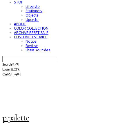
SHOP
Lifestyle
Stationery
Objects
Upcycle
ABOUT
COLOR COLLECTION
ARCHIVE RESET SALE
CUSTOMER SERVICE
Notice
Review
Share Your Idea
Search
검색
Log In
로그인
Cart
장바구니
p.palette