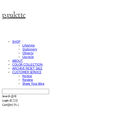
p.palette
SHOP
Lifestyle
Stationery
Objects
Upcycle
ABOUT
COLOR COLLECTION
ARCHIVE RESET SALE
CUSTOMER SERVICE
Notice
Review
Share Your Idea
Search
검색
Log In
로그인
Cart
장바구니