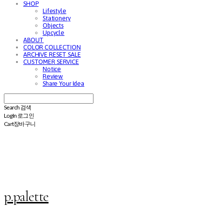
SHOP
Lifestyle
Stationery
Objects
Upcycle
ABOUT
COLOR COLLECTION
ARCHIVE RESET SALE
CUSTOMER SERVICE
Notice
Review
Share Your Idea
Search
검색
Log In
로그인
Cart
장바구니
p.palette