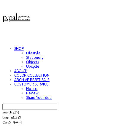
p.palette
SHOP
Lifestyle
Stationery
Objects
Upcycle
ABOUT
COLOR COLLECTION
ARCHIVE RESET SALE
CUSTOMER SERVICE
Notice
Review
Share Your Idea
Search
검색
Log In
로그인
Cart
장바구니